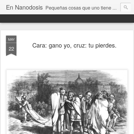
En Nanodosis
Pequeñas cosas que uno tiene ganas de decir sin que se le ocurra un mejor lugar para decirlas!
MAY
Cara: gano yo, cruz: tu pierdes.
22