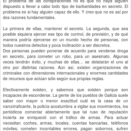
El problema de las conspiraciones no es que no haya alguien
dispuesto a llevar a cabo todo tipo de barbaridades en secreto. El
problema es si hay alguien capaz de ello. Y creo que no es así por
dos razones fundamentales.
La primera de ellas, mantener el secreto. La segunda, que sea
posible siquiera ejercer ese tipo de control, de previsión, y de qué
manera podría ejercerse en un mundo hecho de personas, con
todos nuestros defectos y poca inclinación a ser discretos.
Dos personas pueden ponerse de acuerdo para venderse droga
en secreto, para cometer un robo, para un asesinato. Algunas
veces tendrán éxito, y muchas de ellas… se delatarán el uno al
otro por distintas razones. Aún así, existen organizaciones de
criminales con dimensiones internacionales y enormes cantidades
de recursos que actúan sólo según sus propias reglas.
Efectivamente existen, y sabemos que existen porque son
incapaces de esconderse. La gente de los pueblos de Galicia suele
saber con mayor o menor exactitud cuál es la casa de un
narcotraficante, la policía acostumbra a vigilar sus movimientos, los
periódicos comentar abiertamente que tal ruso de reputación
incierta se enriqueció con el tráfico de armas. Para actuar
necesitan coches, armas, locales, cuentas bancarias, teléfonos
móviles; cometen incontables errores, pagan sobornos, sufren