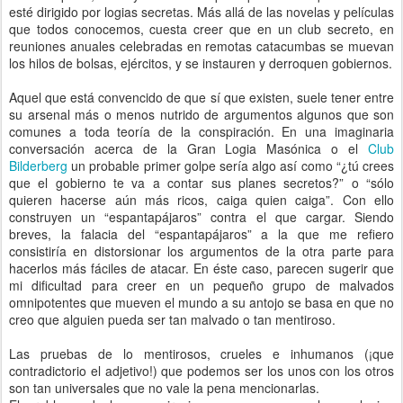
esté dirigido por logias secretas. Más allá de las novelas y películas
que todos conocemos, cuesta creer que en un club secreto, en
reuniones anuales celebradas en remotas catacumbas se muevan
los hilos de bolsas, ejércitos, y se instauren y derroquen gobiernos.
Aquel que está convencido de que sí que existen, suele tener entre
su arsenal más o menos nutrido de argumentos algunos que son
comunes a toda teoría de la conspiración. En una imaginaria
conversación acerca de la Gran Logia Masónica o el
Club
Bilderberg
un probable primer golpe sería algo así como “¿tú crees
que el gobierno te va a contar sus planes secretos?” o “sólo
quieren hacerse aún más ricos, caiga quien caiga”. Con ello
construyen un “espantapájaros” contra el que cargar. Siendo
breves, la falacia del “espantapájaros” a la que me refiero
consistiría en distorsionar los argumentos de la otra parte para
hacerlos más fáciles de atacar. En éste caso, parecen sugerir que
mi dificultad para creer en un pequeño grupo de malvados
omnipotentes que mueven el mundo a su antojo se basa en que no
creo que alguien pueda ser tan malvado o tan mentiroso.
Las pruebas de lo mentirosos, crueles e inhumanos (¡que
contradictorio el adjetivo!) que podemos ser los unos con los otros
son tan universales que no vale la pena mencionarlas.