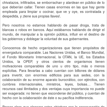
chivatazos, infiltrados, se emborrachan y alardean en público de lo
que deberían callar. Tienen casas enormes en las que hay gente
empleada para limpiar o cocinar, que ve y oye, es contratada y
despedida, y ¡tiene sus propias llaves!.
Pero nosotros no estamos hablando de pasar droga, trata de
blancas o robos en bancos. Aquí estábamos hablando de dirigir el
mundo, de manipular a la opinión pública, influir en el destino de
los gobiernos y doblegar la voluntad de sus gobernantes.
Conocemos de hecho organizaciones que tienen propósitos de
envergadura comparable. Las Naciones Unidas, el Banco Mundial,
el Fondo Monetario Internacional, la OTAN, la UE, los Estados
Unidos, la OPEP, y otros cientos de organismos tienen
motivaciones comparables de uno u otro tipo, más o menos
explícitas. Para llevarlas a cabo cuentan con billones de dólares
para invertir, con enormes edificios para sus sedes, con la
colaboración de su enorme aparato burocrático, con ejércitos, con
cumbres internacionales, ministros, leyes, bolsas… Tienen
recursos casi ilimitados y dos ventajas cuya importancia no puede
ser exagerada: no tienen que esconderse del público, y cuentan de
hecho con la colaboración de éste o su pacífica indiferencia.
Parece claro que alcanzar estos objetivos con la preocupación de